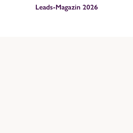
Leads-Magazin 2026
Du willst noch mehr
Magazine sehen?
Auf der Übersichtsseite findest du alle bereits
veröffentlichten Sondermagazine zu unterschiedlichen